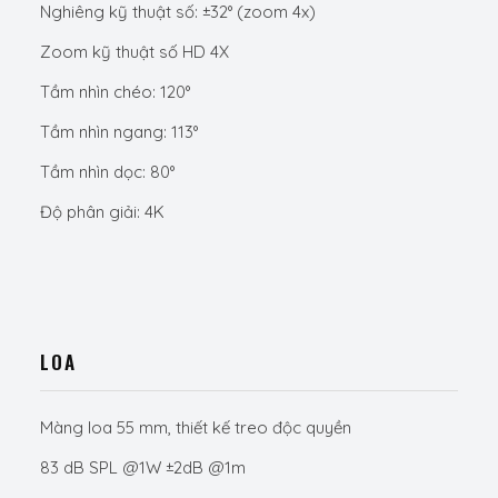
Nghiêng kỹ thuật số: ±32° (zoom 4x)
Zoom kỹ thuật số HD 4X
Tầm nhìn chéo: 120°
Tầm nhìn ngang: 113°
Tầm nhìn dọc: 80°
Độ phân giải: 4K
LOA
Màng loa 55 mm, thiết kế treo độc quyền
83 dB SPL @1W ±2dB @1m