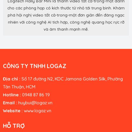
Logitech Rally Bar Mini là thanh video tất cả-trong-một dành
cho các phòng họp có kích thước từ nhỏ tới trung bình. Khám
phá hội nghị video tất cả-trong-một đơn giản đến đáng ngạc
nhiên với công nghệ AI tích hợp, công nghệ quang học rực rỡ
và âm thanh mạnh mẽ.
CÔNG TY TNHH LOGAZ
Địa chỉ :
Số 17 đường N2, KDC Jamona Golden Silk, Phường
Tân Thuận, HCM
Hotline :
0948 87 86 19
Email :
huybui
@logaz.vn
Website :
www.logaz.vn
HỖ TRỢ