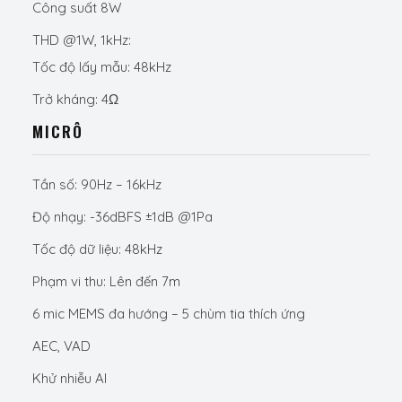
Công suất 8W
THD @1W, 1kHz:
Tốc độ lấy mẫu: 48kHz
Trở kháng: 4Ω
MICRÔ
Tần số: 90Hz – 16kHz
Độ nhạy: -36dBFS ±1dB @1Pa
Tốc độ dữ liệu: 48kHz
Phạm vi thu: Lên đến 7m
6 mic MEMS đa hướng – 5 chùm tia thích ứng
AEC, VAD
Khử nhiễu AI