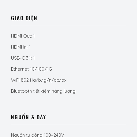
GIAO DIỆN
HDMI Out: 1
HDMI In: 1
USB-C 3.1: 1
Ethernet 10/100/1G
WiFi 802.11a/b/g/n/ac/ax
Bluetooth tiết kiệm năng lượng
NGUỒN & DÂY
Nguồn tự động 100–240V