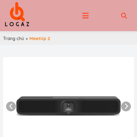
Trang chủ
»
MeetUp 2