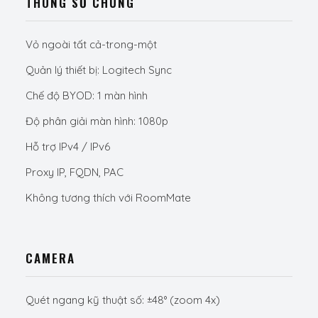
THÔNG SỐ CHUNG
Vỏ ngoài tất cả-trong-một
Quản lý thiết bị: Logitech Sync
Chế độ BYOD: 1 màn hình
Độ phân giải màn hình: 1080p
Hỗ trợ IPv4 / IPv6
Proxy IP, FQDN, PAC
Không tương thích với RoomMate
CAMERA
Quét ngang kỹ thuật số: ±48° (zoom 4x)