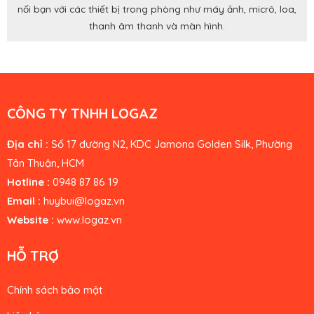
nối bạn với các thiết bị trong phòng như máy ảnh, micrô, loa,
thanh âm thanh và màn hình.
CÔNG TY TNHH LOGAZ
Địa chỉ :
Số 17 đường N2, KDC Jamona Golden Silk, Phường
Tân Thuận, HCM
Hotline :
0948 87 86 19
Email :
huybui
@logaz.vn
Website :
www.logaz.vn
HỖ TRỢ
Chính sách bảo mật